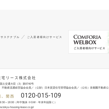
サステナブル
ご入居者様向けサービス
住宅リース株式会社
国土交通大臣（3）第8740号
）不動産流通経営協会会員／（公財）日本賃貸住宅管理協会会員／（公社）首都圏不動産公
0120-015-109
圏、関西
9:30～18:00（年中無休 ※GW・年末年始除く）
ww.tokyu-housing-lease.co.jp/