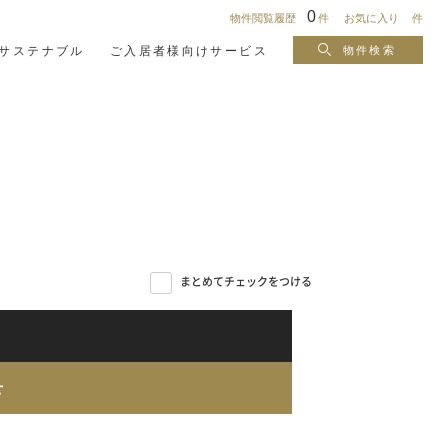
0
物件閲覧
履歴
件
お気に入り
件
サステナブル
ご入居者様向けサービス
物件検索
WELBOX
ルネサンス
紹介・住替え特典
まとめてチェックをつける
せ