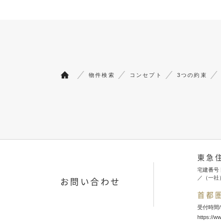
物件検索
コンセプト
3つの約束
東急
宅建番号 
／（一社
お問い合わせ
首都
受付時間/
https://w