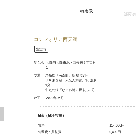
棟表示
部屋
コンフォリア西天満
空室有
所在地
大阪府大阪市北区西天満３丁目9-
1
交通
堺筋線『南森町』駅 徒歩7分
ＪＲ東西線『大阪天満宮』駅 徒歩
9分
中之島線『なにわ橋』駅 徒歩5分
竣工
2020年03月
6階（604号室）
114,000円
9,000円