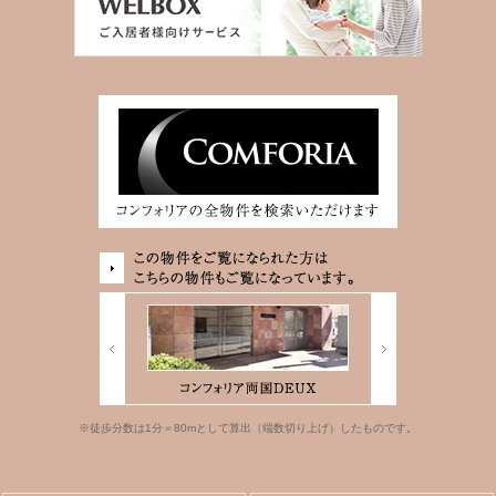
※徒歩分数は1分＝80mとして算出（端数切り上げ）したものです。