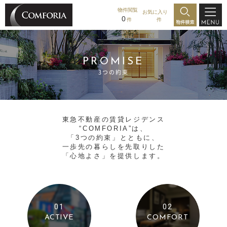
物件閲覧
お気に入り
0
件
件
PROMISE
3つの約束
東急不動産の賃貸レジデンス
“COMFORIA”は、
「3つの約束」とともに、
一歩先の暮らしを先取りした
「心地よさ」を提供します。
01
02
ACTIVE
COMFORT